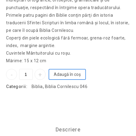
îndreptări ortografice, ortoepice, gramaticale şi de
punctuaţie, respectând în întrgime opera traducătorului.
Primele patru pagini din Biblie conţin părţi din istoria
traducerii Sfintei Scripturi în limba română şi locul, în istorie,
pe care îl ocupă Biblia Cornilescu.
Coperţi din piele ecologică fără fermoar, grena-roz foarte,
index, margine argintie.
Cuvintele Mântuitorului cu roşu.
Mărime: 15 x 12 cm
Adaugă în coș
Categorii:
Biblia
,
Biblia Cornilescu 046
Descriere