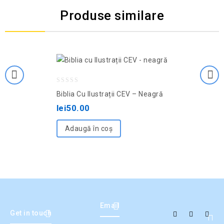
Produse similare
Adaugă la lista de
dorințe
0
Biblia Cu Ilustrații CEV – Neagră
out
lei
50.00
of
5
Adaugă în coș
Email
Get in touch