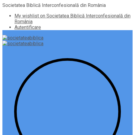
Societatea Biblică Interconfesională din România
My wishlist on Societatea Biblică Interconfesională din
România
Autentificare