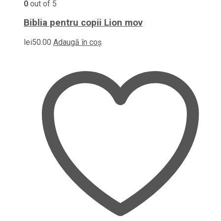
0
out of 5
Biblia pentru copii Lion mov
lei
50.00
Adaugă în coș