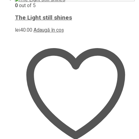
0
out of 5
The Light still shines
lei
40.00
Adaugă în coș