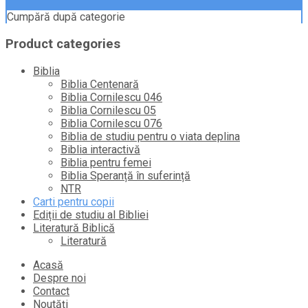
Cumpără după categorie
Product categories
Biblia
Biblia Centenară
Biblia Cornilescu 046
Biblia Cornilescu 05
Biblia Cornilescu 076
Biblia de studiu pentru o viata deplina
Biblia interactivă
Biblia pentru femei
Biblia Speranță în suferință
NTR
Carti pentru copii
Ediții de studiu al Bibliei
Literatură Biblică
Literatură
Skip
Acasă
to
Despre noi
content
Contact
Noutăți