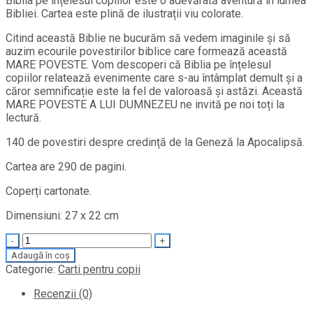
Biblia pe înțelesul copiilor este o adevărată aventură în lumea
Bibliei. Cartea este plină de ilustrații viu colorate.
Citind această Biblie ne bucurăm să vedem imaginile și să
auzim ecourile povestirilor biblice care formează această
MARE POVESTE. Vom descoperi că Biblia pe înțelesul
copiilor relatează evenimente care s-au întâmplat demult și a
căror semnificație este la fel de valoroasă și astăzi. Această
MARE POVESTE A LUI DUMNEZEU ne invită pe noi toți la
lectură.
140 de povestiri despre credință de la Geneză la Apocalipsă.
Cartea are 290 de pagini.
Coperți cartonate.
Dimensiuni: 27 x 22 cm
Quantity
Adaugă în coș
Categorie:
Carti pentru copii
Recenzii (0)