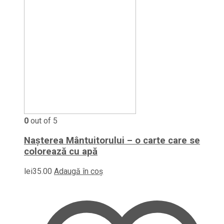
0
out of 5
Nașterea Mântuitorului – o carte care se
colorează cu apă
lei
35.00
Adaugă în coș