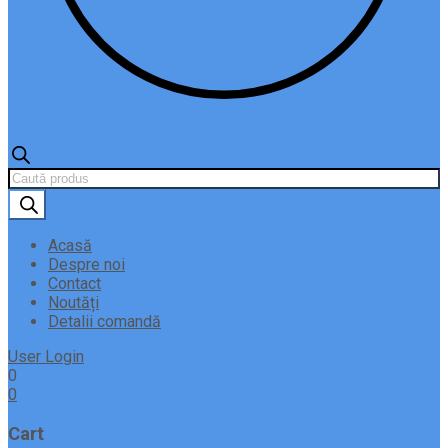
Products
search
Acasă
Despre noi
Contact
Noutăți
Detalii comandă
User Login
0
0
Cart