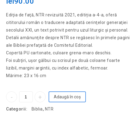
lei
90.00
Ediţia de faţă, NTR revizuită 2021, editiția a-4-a, oferă
cititorului român o traducere adaptată cerinţelor generaţiei
secolului XXI, un text potrivit pentru uzul liturgic şi personal.
Detalii amănunţite despre NTR se regăsesc în primele pagini
ale Bibliei prefaţată de Comitetul Editorial.
Copertă PU cartonate, culoare grena-maro deschis.
Foi subţiri, uşor gălbui cu scrisul pe două coloane foarte
lizibil, margini argintii, cu index alfabetic, fermoar.
Mărime: 23 x 16 cm
Adaugă în coș
Categorii:
Biblia
,
NTR