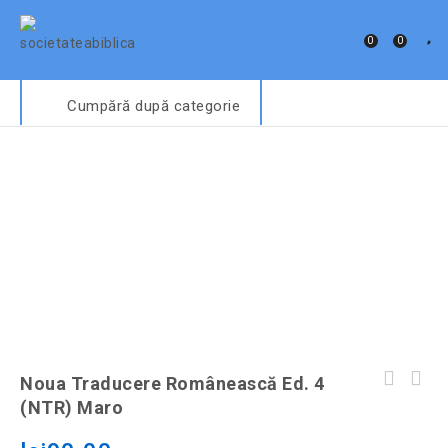
0
0
Cumpără după categorie
Noua Traducere Românească Ed. 4
Noua Traducere Românească ed. 4 (NTR)
(NTR) Maro
albastru