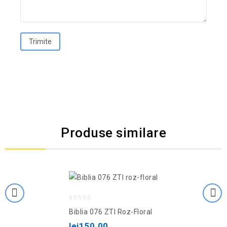
Produse similare
Adaugă la lista de
dorințe
0
Biblia 076 ZTI Roz-Floral
out
lei
150.00