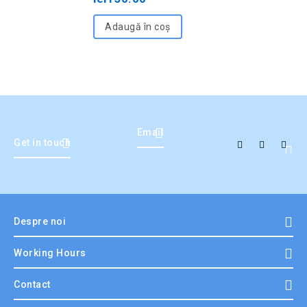
of
5
Adaugă în coș
Email
Get in touch
Despre noi
Working Hours
Contact