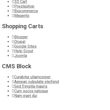
3D Cart
Prestashop
Bigcommerce
Magento
Shopping Carts
Blogger
Drupal
Google Sites
Help Scout
Joomla
CMS Block
Curabitur ullamcorper
Aenean vulputate eleifend
Sed fringilla mauris
Cum sociis natoque
Nam eget dui