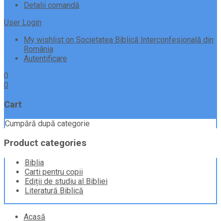
Detalii comandă
User Login
My wishlist on Societatea Biblică Interconfesională din
România
Autentificare
0
0
Cart
Cumpără după categorie
Product categories
Biblia
Carti pentru copii
Ediții de studiu al Bibliei
Literatură Biblică
Skip
Acasă