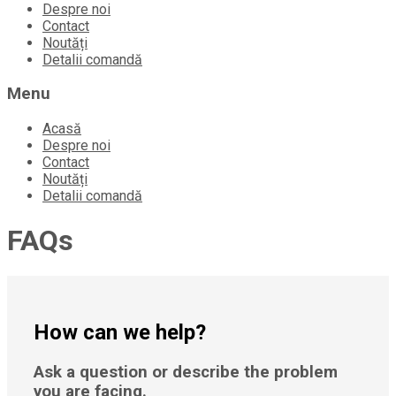
to
Despre noi
content
Contact
Noutăți
Detalii comandă
Menu
Acasă
Despre noi
Contact
Noutăți
Detalii comandă
FAQs
How can we help?
Ask a question or describe the problem
you are facing.