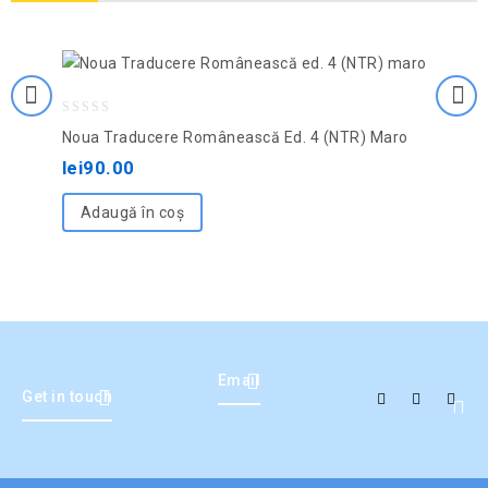
Adaugă la lista de
dorințe
0
Noua Traducere Românească Ed. 4 (NTR) Maro
out
lei
90.00
of
5
Adaugă în coș
Email
Get in touch