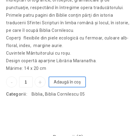
îndreptări ortografice, ortoepice, gramaticale şi de
punctuaţie, respectând în întregime opera traducătorului.
Primele patru pagini din Biblie conţin părţi din istoria
traducerii Sfintei Scripturi în limba română şi locul, în istorie,
pe care îl ocupă Biblia Cornilescu.
Coperţi flexibile din piele ecologică cu fermoar, culoare alb-
floral, index, margine aurie.
Cuvintele Mântuitorului cu roşu.
Design copertă aparține Librăria Maranatha.
Mărime: 14 x 20 cm
Adaugă în coș
Categorii:
Biblia
,
Biblia Cornilescu 05